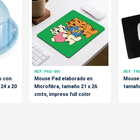
REF: PAD-001
REF: TM
o con
Mouse Pad elaborado en
Mouse 
24 x 20
Microfibra, tamaño 21 x 26
tamaño
cmts, impreso full color