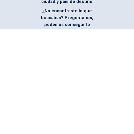
ciudad y país de destino
¿No encontraste lo que
buscabas? Pregúntanos,
podemos conseguirlo
Facebook
@ABMPromotionalProducts
Servicio de envío
Todos nuestros costos incluyen la entrega en su oficina. El