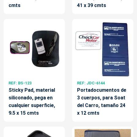
cmts
41 x 39 cmts
REF: BS-123
REF: JDC-6144
Sticky Pad, material
Portadocumentos de
siliconado, pega en
3 cuerpos, para Soat
cualquier superficie,
del Carro, tamaño 24
9.5 x 15 cmts
x 12 cmts