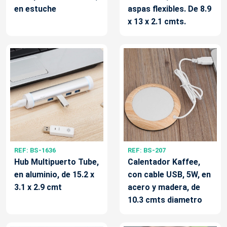
en estuche
aspas flexibles. De 8.9
x 13 x 2.1 cmts.
REF: BS-1636
REF: BS-207
Hub Multipuerto Tube,
Calentador Kaffee,
en aluminio, de 15.2 x
con cable USB, 5W, en
3.1 x 2.9 cmt
acero y madera, de
10.3 cmts diametro