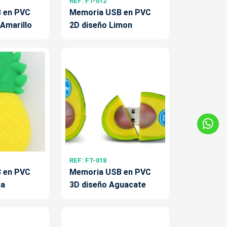
REF: FT-012
 en PVC
Memoria USB en PVC
 Amarillo
2D diseño Limon
REF: FT-018
 en PVC
Memoria USB en PVC
ña
3D diseño Aguacate