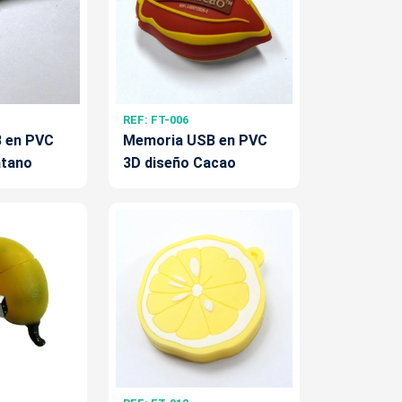
REF: FT-006
 en PVC
Memoria USB en PVC
átano
3D diseño Cacao