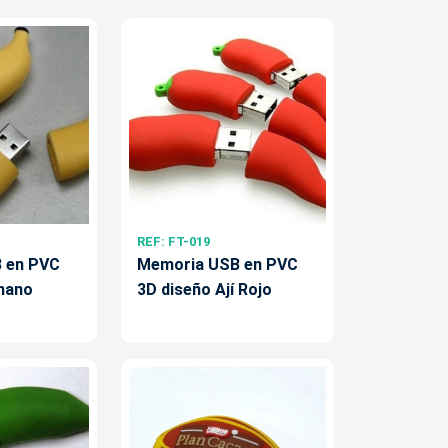
REF: FT-019
 en PVC
Memoria USB en PVC
nano
3D diseño Ají Rojo