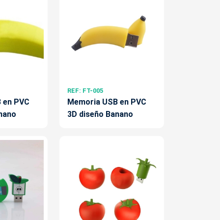
REF: FT-005
 en PVC
Memoria USB en PVC
nano
3D diseño Banano