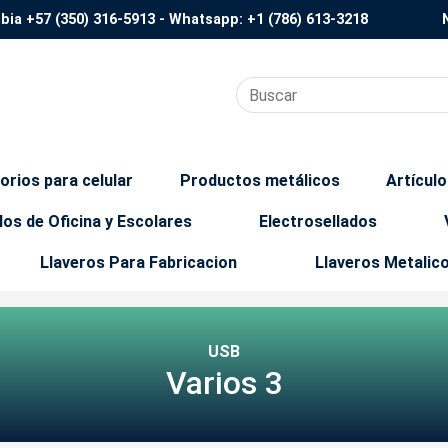
mbia
+57 (350) 316-5913
- Whatsapp:
+1 (786) 613-3218
orios para celular
Productos metálicos
Artícul
los de Oficina y Escolares
Electrosellados
Llaveros Para Fabricacion
Llaveros Metalic
USB
Varios 3