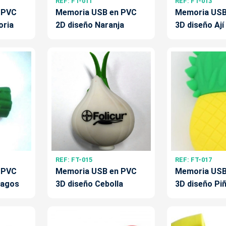
REF: FT-011
REF: FT-013
 PVC
Memoria USB en PVC
Memoria USB
oria
2D diseño Naranja
3D diseño Ají
REF: FT-015
REF: FT-017
 PVC
Memoria USB en PVC
Memoria USB
ragos
3D diseño Cebolla
3D diseño Pi