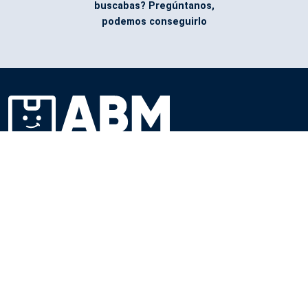
buscabas? Pregúntanos,
podemos conseguirlo
Facebook
@ABMPromotionalProducts
Servicio de envío
Todos nuestros costos incluyen la entrega en su oficina. El
tiempo de entrega depende del tipo de producto, la cantidad y
el destino.