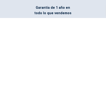
Garantía de 1 año en
todo lo que vendemos
Entregamos todo
marcado con el logo
del cliente
Todos nuestros costos
incluyen entrega en la
ciudad y país de destino
¿No encontraste lo que
buscabas? Pregúntanos,
podemos conseguirlo