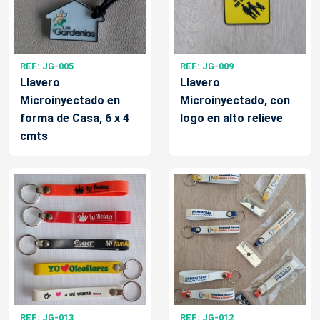
REF: JG-005
REF: JG-009
Llavero
Llavero
Microinyectado en
Microinyectado, con
forma de Casa, 6 x 4
logo en alto relieve
cmts
REF: JG-013
REF: JG-012