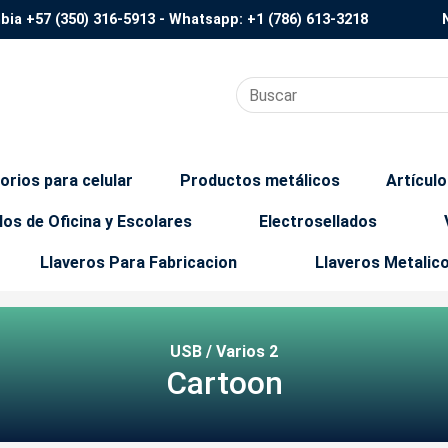
mbia
+57 (350) 316-5913
- Whatsapp:
+1 (786) 613-3218
orios para celular
Productos metálicos
Artícul
los de Oficina y Escolares
Electrosellados
Llaveros Para Fabricacion
Llaveros Metalic
USB / Varios 2
Cartoon