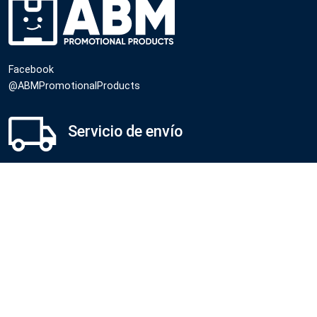
Facebook
@ABMPromotionalProducts
Servicio de envío
Todos nuestros costos incluyen la entrega en su oficina. El
tiempo de entrega depende del tipo de producto, la cantidad y
el destino.
Llámanos
Cel USA
+ 1 (786) 613-3218