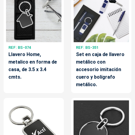
REF: BS-074
REF: BS-351
Llavero Home,
Set en caja de llavero
metalico en forma de
metálico con
casa, de 3.5 x 3.4
accesorio imitación
cmts.
cuero y bolígrafo
metálico.