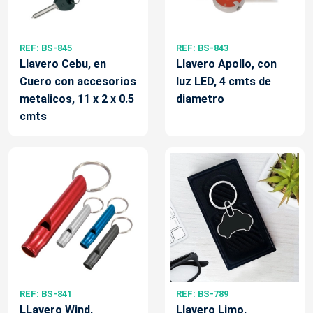
REF: BS-845
REF: BS-843
Llavero Cebu, en
Llavero Apollo, con
Cuero con accesorios
luz LED, 4 cmts de
metalicos, 11 x 2 x 0.5
diametro
cmts
REF: BS-841
REF: BS-789
LLavero Wind,
Llavero Limo,