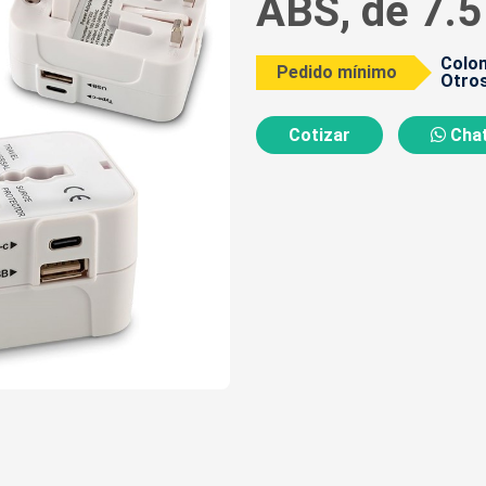
ABS, de 7.5
Colom
Pedido mínimo
Otros
Cotizar
Chat