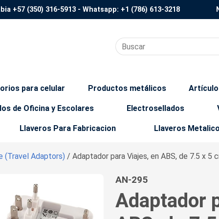
mbia
+57 (350) 316-5913
- Whatsapp:
+1 (786) 613-3218
orios para celular
Productos metálicos
Artícul
los de Oficina y Escolares
Electrosellados
Llaveros Para Fabricacion
Llaveros Metalic
e (Travel Adaptors)
/ Adaptador para Viajes, en ABS, de 7.5 x 5 
AN-295
Adaptador p