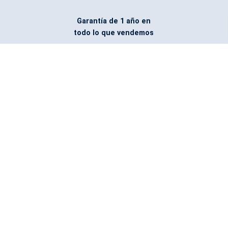
Garantía de 1 año en
todo lo que vendemos
Entregamos todo
marcado con el logo
del cliente
Todos nuestros costos
incluyen entrega en la
ciudad y país de destino
¿No encontraste lo que
buscabas? Pregúntanos,
podemos conseguirlo