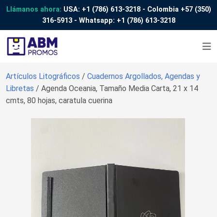
Llámanos ahora:
USA:
+1 (786) 613-3218
- Colombia
+57 (350)
316-5913
- Whatsapp:
+1 (786) 613-3218
Artículos Litográficos
/
Cuadernos Argollados, Agendas y
Libretas
/ Agenda Oceania, Tamaño Media Carta, 21 x 14
cmts, 80 hojas, caratula cuerina