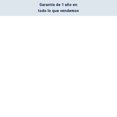
Garantía de 1 año en
todo lo que vendemos
Entregamos todo
marcado con el logo
del cliente
Todos nuestros costos
incluyen entrega en la
ciudad y país de destino
¿No encontraste lo que
buscabas? Pregúntanos,
podemos conseguirlo