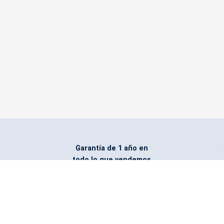
Garantía de 1 año en
todo lo que vendemos
Entregamos todo
marcado con el logo
del cliente
Todos nuestros costos