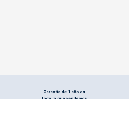
Garantía de 1 año en
todo lo que vendemos
Entregamos todo
marcado con el logo
del cliente