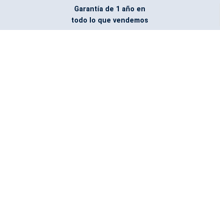
Garantía de 1 año en
todo lo que vendemos
Entregamos todo
marcado con el logo
del cliente
Todos nuestros costos
incluyen entrega en la
ciudad y país de destino
¿No encontraste lo que
buscabas? Pregúntanos,
podemos conseguirlo