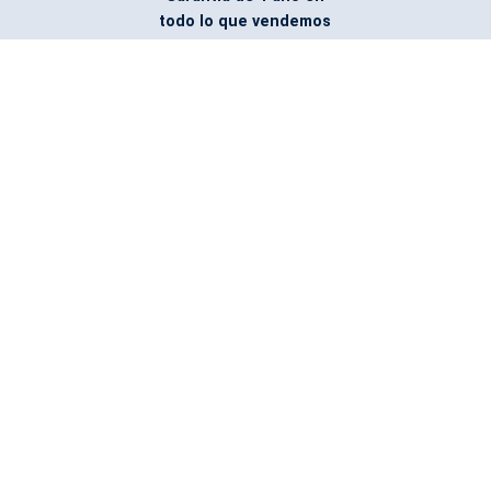
todo lo que vendemos
Entregamos todo
marcado con el logo
del cliente
Todos nuestros costos
incluyen entrega en la
ciudad y país de destino
¿No encontraste lo que
buscabas? Pregúntanos,
podemos conseguirlo