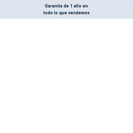
Garantía de 1 año en
todo lo que vendemos
Entregamos todo
marcado con el logo
del cliente
Todos nuestros costos
incluyen entrega en la
ciudad y país de destino
¿No encontraste lo que
buscabas? Pregúntanos,
podemos conseguirlo