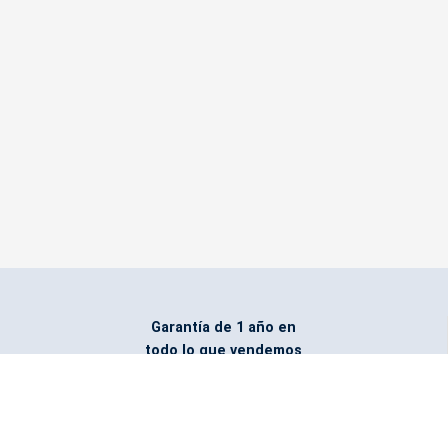
Garantía de 1 año en
todo lo que vendemos
Entregamos todo
marcado con el logo
del cliente