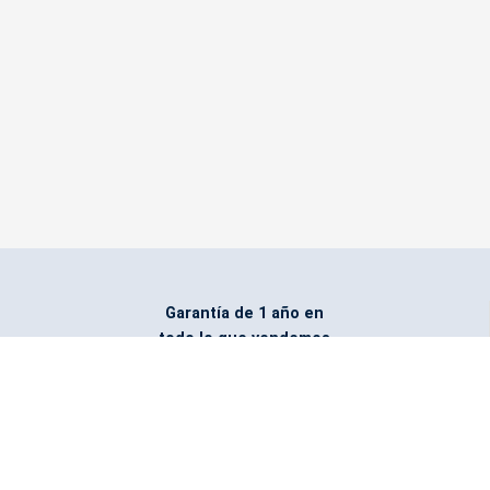
Garantía de 1 año en
todo lo que vendemos
Entregamos todo
marcado con el logo
del cliente
Todos nuestros costos
incluyen entrega en la