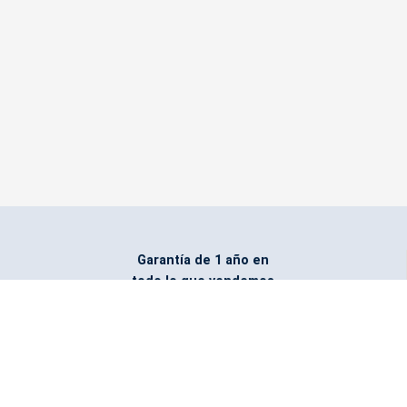
Garantía de 1 año en
todo lo que vendemos
Entregamos todo
marcado con el logo
del cliente
Todos nuestros costos
incluyen entrega en la