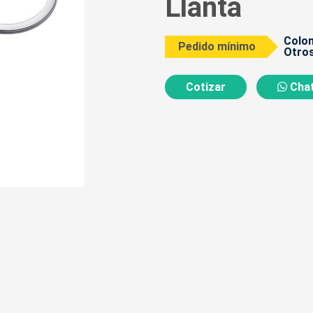
Llanta
Colom
Pedido mínimo
Otros
Cotizar
Chat