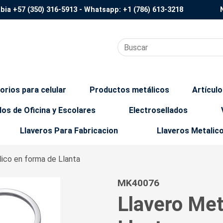
mbia
+57 (350) 316-5913
- Whatsapp:
+1 (786) 613-3218
orios para celular
Productos metálicos
Artícul
los de Oficina y Escolares
Electrosellados
Llaveros Para Fabricacion
Llaveros Metalic
lico en forma de Llanta
MK40076
Llavero Met