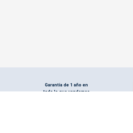
Garantía de 1 año en
todo lo que vendemos
Entregamos todo
marcado con el logo
del cliente
Todos nuestros costos
incluyen entrega en la