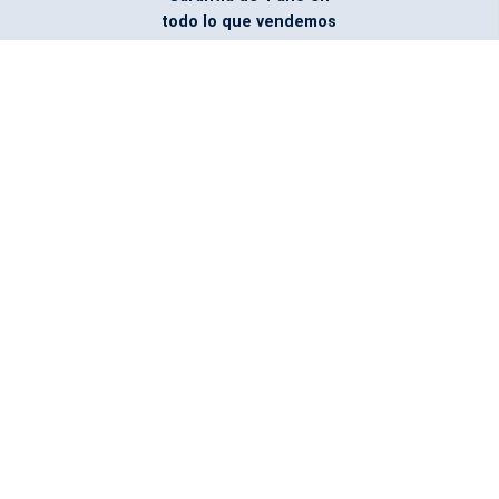
todo lo que vendemos
Entregamos todo
marcado con el logo
del cliente
Todos nuestros costos
incluyen entrega en la
ciudad y país de destino
¿No encontraste lo que
buscabas? Pregúntanos,
podemos conseguirlo