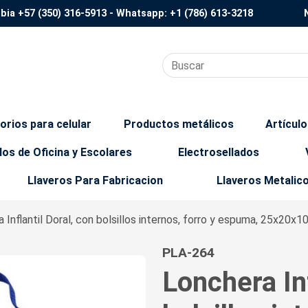
mbia
+57 (350) 316-5913
- Whatsapp:
+1 (786) 613-3218
orios para celular
Productos metálicos
Artícul
los de Oficina y Escolares
Electrosellados
Llaveros Para Fabricacion
Llaveros Metalic
 Inflantil Doral, con bolsillos internos, forro y espuma, 25x20x1
PLA-264
Lonchera Inf