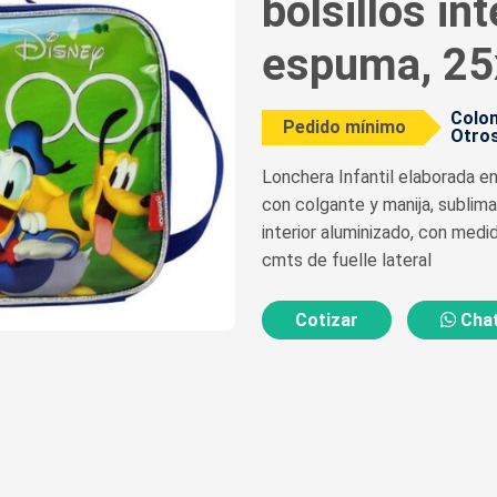
bolsillos in
espuma, 2
Colom
Pedido mínimo
Otros
Lonchera Infantil elaborada e
con colgante y manija, sublima
interior aluminizado, con med
cmts de fuelle lateral
Cotizar
Chat