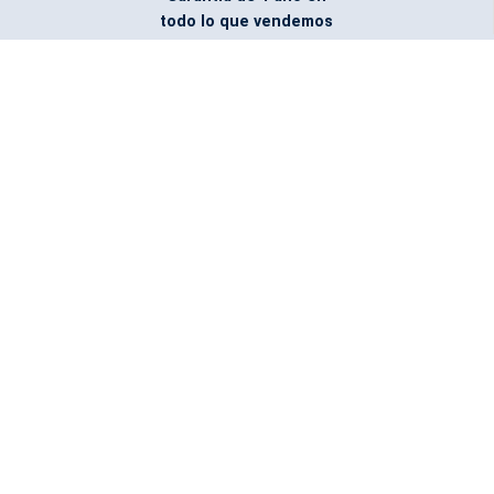
todo lo que vendemos
Entregamos todo
marcado con el logo
del cliente
Todos nuestros costos
incluyen entrega en la
ciudad y país de destino
¿No encontraste lo que
buscabas? Pregúntanos,
podemos conseguirlo