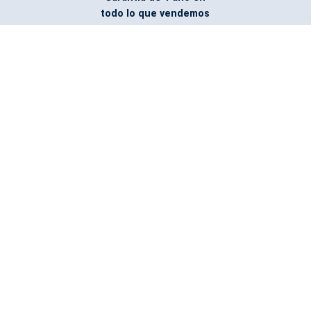
todo lo que vendemos
Entregamos todo
marcado con el logo
del cliente
Todos nuestros costos
incluyen entrega en la
ciudad y país de destino
¿No encontraste lo que
buscabas? Pregúntanos,
podemos conseguirlo