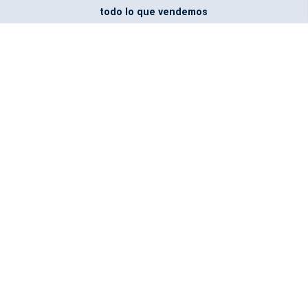
todo lo que vendemos
Entregamos todo
marcado con el logo
del cliente
Todos nuestros costos
incluyen entrega en la
ciudad y país de destino
¿No encontraste lo que
buscabas? Pregúntanos,
podemos conseguirlo