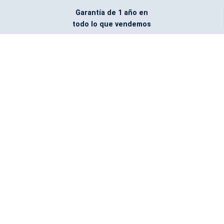
Garantía de 1 año en
todo lo que vendemos
Entregamos todo
marcado con el logo
del cliente
Todos nuestros costos
incluyen entrega en la
ciudad y país de destino
¿No encontraste lo que
buscabas? Pregúntanos,
podemos conseguirlo