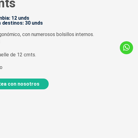
mts
bia: 12 unds
 destinos: 30 unds
onómico, con numerosos bolsillos internos.
C
uelle de 12 cmts.
do
ea con nosotros