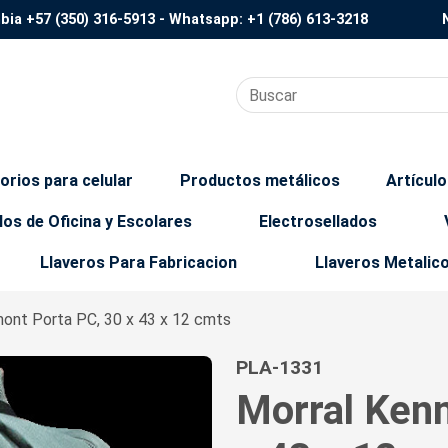
mbia
+57 (350) 316-5913
- Whatsapp:
+1 (786) 613-3218
orios para celular
Productos metálicos
Artícul
los de Oficina y Escolares
Electrosellados
Llaveros Para Fabricacion
Llaveros Metalic
mont Porta PC, 30 x 43 x 12 cmts
PLA-1331
Morral Ken