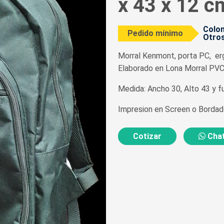
x 43 x 12 c
Colom
Pedido mínimo
Otros
Morral Kenmont
,
porta PC, erg
Elaborado en Lona Morral PV
Medida: Ancho 30, Alto 43 y f
Impresion en Screen o Borda
Cotizar
Chat