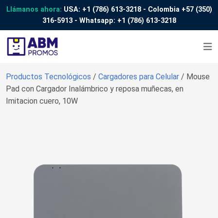
Llámanos ahora:
USA:
+1 (786) 613-3218
- Colombia
+57 (350)
316-5913
- Whatsapp:
+1 (786) 613-3218
Productos Tecnológicos
/
Cargadores para Celular
/ Mouse
Pad con Cargador Inalámbrico y reposa muñecas, en
Imitacion cuero, 10W