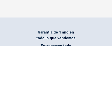
Garantía de 1 año en
todo lo que vendemos
Entregamos todo
marcado con el logo
del cliente
Todos nuestros costos
incluyen entrega en la
ciudad y país de destino
¿No encontraste lo que
buscabas? Pregúntanos,
podemos conseguirlo