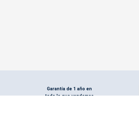
Garantía de 1 año en
todo lo que vendemos
Entregamos todo
marcado con el logo
del cliente
Todos nuestros costos
incluyen entrega en la