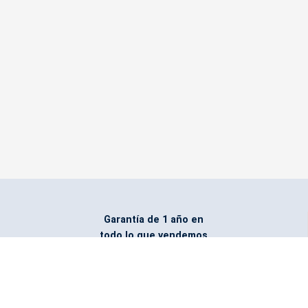
Garantía de 1 año en
todo lo que vendemos
Entregamos todo
marcado con el logo
del cliente