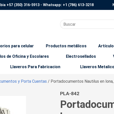
mbia
+57 (350) 316-5913
- Whatsapp:
+1 (786) 613-3218
orios para celular
Productos metálicos
Artícul
los de Oficina y Escolares
Electrosellados
Llaveros Para Fabricacion
Llaveros Metalic
ocumentos y Porta Cuentas
/ Portadocumentos Nautilus en lona, c
PLA-842
Portadocum