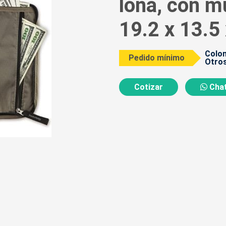
lona, con mu
19.2 x 13.5
Colom
Pedido mínimo
Otros
Cotizar
Chat