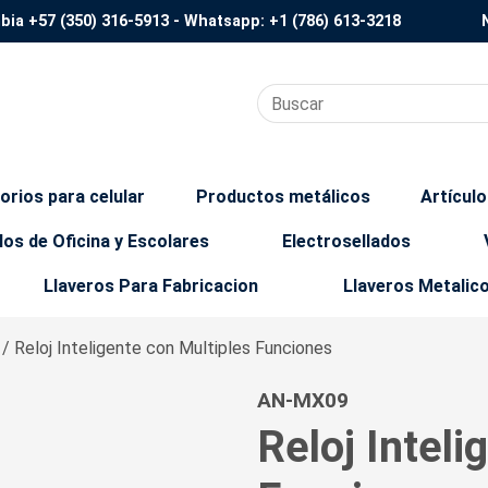
mbia
+57 (350) 316-5913
- Whatsapp:
+1 (786) 613-3218
orios para celular
Productos metálicos
Artícul
los de Oficina y Escolares
Electrosellados
Llaveros Para Fabricacion
Llaveros Metalic
s
/ Reloj Inteligente con Multiples Funciones
AN-MX09
Reloj Inteli