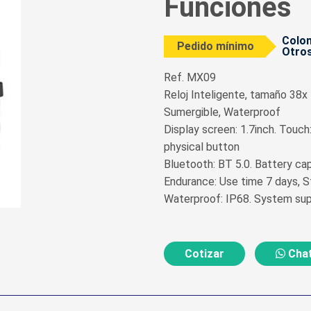
Funciones
Colom
Pedido mínimo
Otros
Ref. MX09
Reloj Inteligente, tamaño 38x
Sumergible, Waterproof
Display screen: 1.7inch. Touch
physical button
Bluetooth: BT 5.0. Battery c
Endurance: Use time 7 days, 
Waterproof: IP68. System supp
Cotizar
Chat