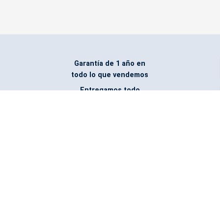
Garantía de 1 año en
todo lo que vendemos
Entregamos todo
marcado con el logo
del cliente
Todos nuestros costos
incluyen entrega en la
ciudad y país de destino
¿No encontraste lo que
buscabas? Pregúntanos,
podemos conseguirlo