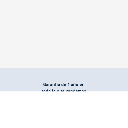
Garantía de 1 año en
todo lo que vendemos
Entregamos todo
marcado con el logo
del cliente
Todos nuestros costos