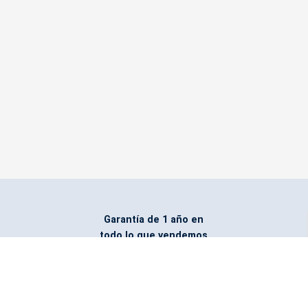
Garantía de 1 año en
todo lo que vendemos
Entregamos todo
marcado con el logo
del cliente