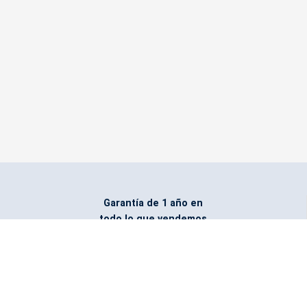
Garantía de 1 año en
todo lo que vendemos
Entregamos todo
marcado con el logo
del cliente
Todos nuestros costos