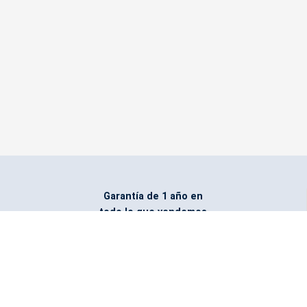
Garantía de 1 año en
todo lo que vendemos
Entregamos todo
marcado con el logo
del cliente
Todos nuestros costos
incluyen entrega en la