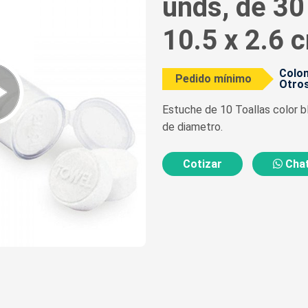
unds, de 30
10.5 x 2.6 
Colom
Pedido mínimo
Otros
Estuche de 10 Toallas color b
de diametro.
Cotizar
Chat