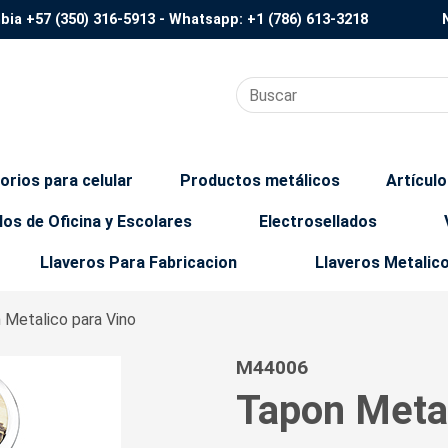
mbia
+57 (350) 316-5913
- Whatsapp:
+1 (786) 613-3218
orios para celular
Productos metálicos
Artícul
los de Oficina y Escolares
Electrosellados
Llaveros Para Fabricacion
Llaveros Metalic
 Metalico para Vino
M44006
Tapon Metal