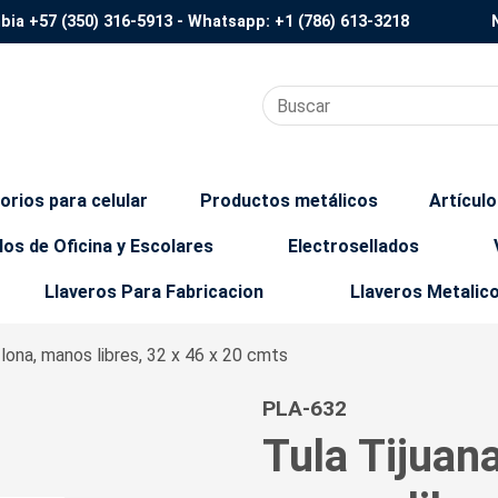
mbia
+57 (350) 316-5913
- Whatsapp:
+1 (786) 613-3218
orios para celular
Productos metálicos
Artícul
los de Oficina y Escolares
Electrosellados
Llaveros Para Fabricacion
Llaveros Metalic
en lona, manos libres, 32 x 46 x 20 cmts
PLA-632
Tula Tijuana