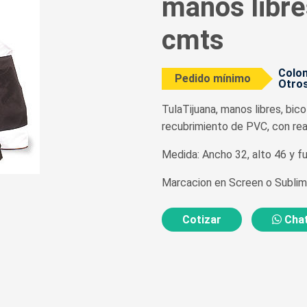
manos libre
cmts
Colom
Pedido mínimo
Otros
TulaTijuana, manos libres, bico
recubrimiento de PVC, con rea
Medida: Ancho 32, alto 46 y fu
Marcacion en Screen o Sublim
Cotizar
Chat