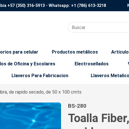
mbia
+57 (350) 316-5913
- Whatsapp:
+1 (786) 613-3218
orios para celular
Productos metálicos
Artícul
los de Oficina y Escolares
Electrosellados
Llaveros Para Fabricacion
Llaveros Metalic
fibra, de rapido secado, de 50 x 100 cmts
BS-280
Toalla Fiber