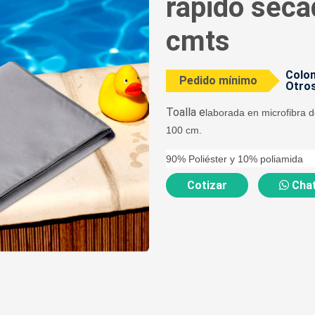
rapido seca
cmts
Colom
Pedido mínimo
Otros
Toalla e
laborada en microfibra 
100 cm.
90% Poliéster y 10% poliamida
Cotizar
Chat