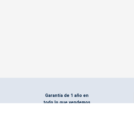
Garantía de 1 año en
todo lo que vendemos
Entregamos todo
marcado con el logo
del cliente